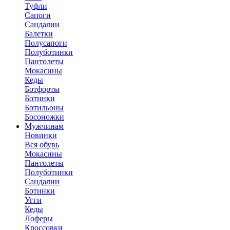
Туфли
Сапоги
Сандалии
Балетки
Полусапоги
Полуботинки
Пантолеты
Мокасины
Кеды
Ботфорты
Ботинки
Ботильоны
Босоножки
Мужчинам
Новинки
Вся обувь
Мокасины
Пантолеты
Полуботинки
Сандалии
Ботинки
Угги
Кеды
Лоферы
Кроссовки