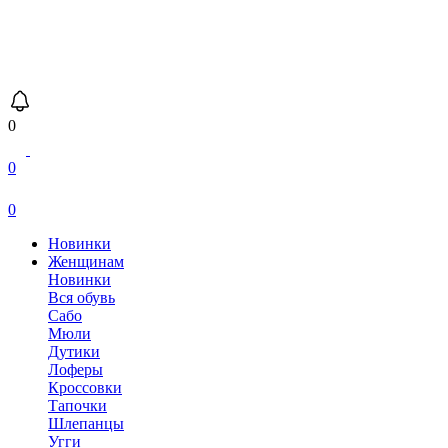
0
0
0
Новинки
Женщинам
Новинки
Вся обувь
Сабо
Мюли
Дутики
Лоферы
Кроссовки
Тапочки
Шлепанцы
Угги