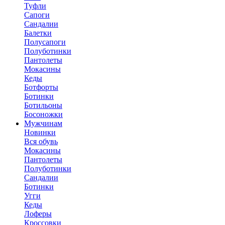
Туфли
Сапоги
Сандалии
Балетки
Полусапоги
Полуботинки
Пантолеты
Мокасины
Кеды
Ботфорты
Ботинки
Ботильоны
Босоножки
Мужчинам
Новинки
Вся обувь
Мокасины
Пантолеты
Полуботинки
Сандалии
Ботинки
Угги
Кеды
Лоферы
Кроссовки