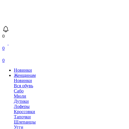
0
0
0
Новинки
Женщинам
Новинки
Вся обувь
Сабо
Мюли
Дутики
Лоферы
Кроссовки
Тапочки
Шлепанцы
Угги