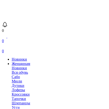
0
0
0
Новинки
Женщинам
Новинки
Вся обувь
Сабо
Мюли
Дутики
Лоферы
Кроссовки
Тапочки
Шлепанцы
Угги