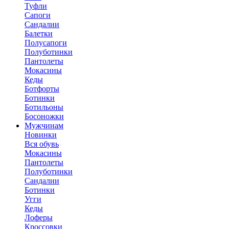
Туфли
Сапоги
Сандалии
Балетки
Полусапоги
Полуботинки
Пантолеты
Мокасины
Кеды
Ботфорты
Ботинки
Ботильоны
Босоножки
Мужчинам
Новинки
Вся обувь
Мокасины
Пантолеты
Полуботинки
Сандалии
Ботинки
Угги
Кеды
Лоферы
Кроссовки