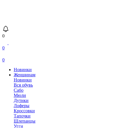
0
0
0
Новинки
Женщинам
Новинки
Вся обувь
Сабо
Мюли
Дутики
Лоферы
Кроссовки
Тапочки
Шлепанцы
Угги