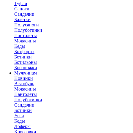
Туфли
Сапоги
Сандалии
Балетки
Полусапоги
Полуботинки
Пантолеты
Мокасины
Кеды
Ботфорты
Ботинки
Ботильоны
Босоножки
Мужчинам
Новинки
Вся обувь
Мокасины
Пантолеты
Полуботинки
Сандалии
Ботинки
Угги
Кеды
Лоферы
Кроссовки