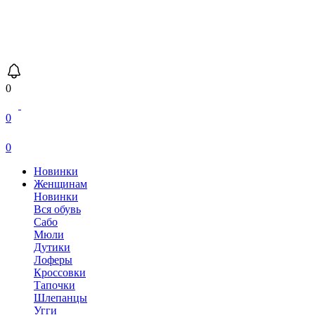
0
0
0
Новинки
Женщинам
Новинки
Вся обувь
Сабо
Мюли
Дутики
Лоферы
Кроссовки
Тапочки
Шлепанцы
Угги