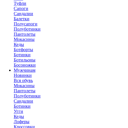
Туфли
Сапоги
Сандалии
Балетки
Полусапоги
Полуботинки
Пантолеты
Мокасины
Кеды
Ботфорты
Ботинки
Ботильоны
Босоножки
Мужчинам
Новинки
Вся обувь
Мокасины
Пантолеты
Полуботинки
Сандалии
Ботинки
Угги
Кеды
Лоферы
Кроссовки