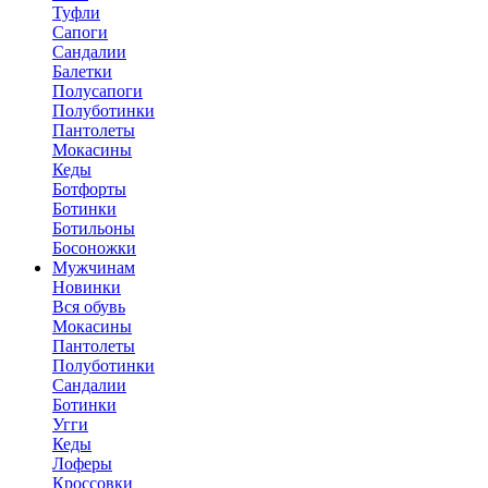
Туфли
Сапоги
Сандалии
Балетки
Полусапоги
Полуботинки
Пантолеты
Мокасины
Кеды
Ботфорты
Ботинки
Ботильоны
Босоножки
Мужчинам
Новинки
Вся обувь
Мокасины
Пантолеты
Полуботинки
Сандалии
Ботинки
Угги
Кеды
Лоферы
Кроссовки