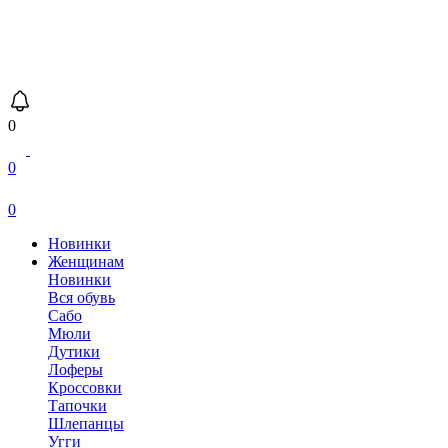
0
0
0
Новинки
Женщинам
Новинки
Вся обувь
Сабо
Мюли
Дутики
Лоферы
Кроссовки
Тапочки
Шлепанцы
Угги