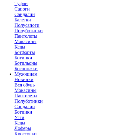
Туфли
Сапоги
Сандалии
Балетки
Полусапоги
Полуботинки
Пантолеты
Мокасины
Кеды
Ботфорты
Ботинки
Ботильоны
Босоножки
Мужчинам
Новинки
Вся обувь
Мокасины
Пантолеты
Полуботинки
Сандалии
Ботинки
Угги
Кеды
Лоферы
Кроссовки