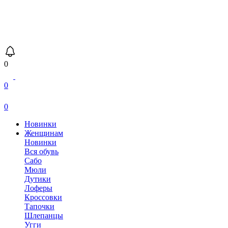
0
0
0
Новинки
Женщинам
Новинки
Вся обувь
Сабо
Мюли
Дутики
Лоферы
Кроссовки
Тапочки
Шлепанцы
Угги