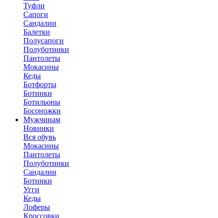
Туфли
Сапоги
Сандалии
Балетки
Полусапоги
Полуботинки
Пантолеты
Мокасины
Кеды
Ботфорты
Ботинки
Ботильоны
Босоножки
Мужчинам
Новинки
Вся обувь
Мокасины
Пантолеты
Полуботинки
Сандалии
Ботинки
Угги
Кеды
Лоферы
Кроссовки