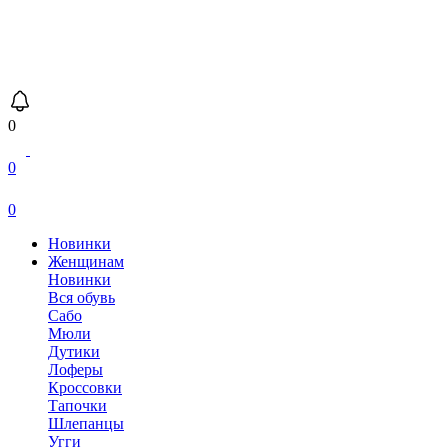
0
0
0
Новинки
Женщинам
Новинки
Вся обувь
Сабо
Мюли
Дутики
Лоферы
Кроссовки
Тапочки
Шлепанцы
Угги