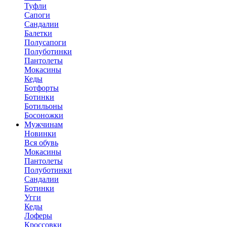
Туфли
Сапоги
Сандалии
Балетки
Полусапоги
Полуботинки
Пантолеты
Мокасины
Кеды
Ботфорты
Ботинки
Ботильоны
Босоножки
Мужчинам
Новинки
Вся обувь
Мокасины
Пантолеты
Полуботинки
Сандалии
Ботинки
Угги
Кеды
Лоферы
Кроссовки