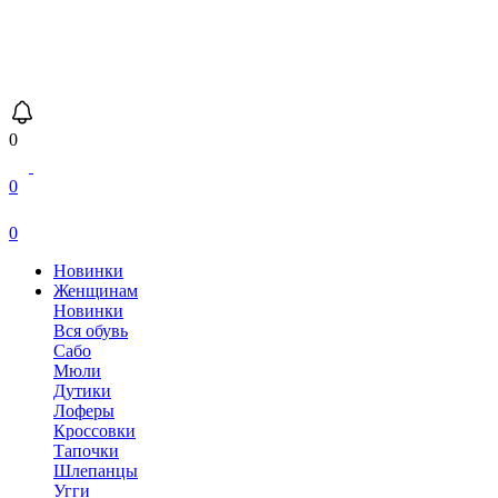
0
0
0
Новинки
Женщинам
Новинки
Вся обувь
Сабо
Мюли
Дутики
Лоферы
Кроссовки
Тапочки
Шлепанцы
Угги