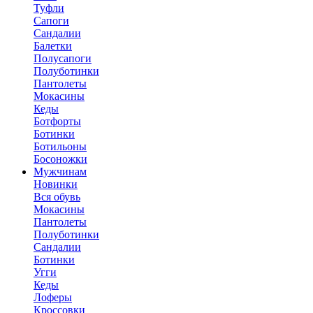
Туфли
Сапоги
Сандалии
Балетки
Полусапоги
Полуботинки
Пантолеты
Мокасины
Кеды
Ботфорты
Ботинки
Ботильоны
Босоножки
Мужчинам
Новинки
Вся обувь
Мокасины
Пантолеты
Полуботинки
Сандалии
Ботинки
Угги
Кеды
Лоферы
Кроссовки