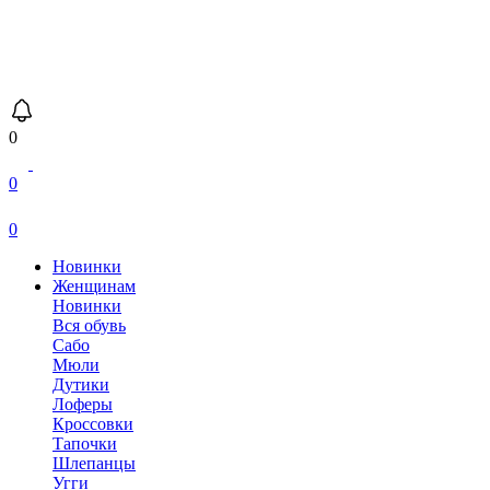
0
0
0
Новинки
Женщинам
Новинки
Вся обувь
Сабо
Мюли
Дутики
Лоферы
Кроссовки
Тапочки
Шлепанцы
Угги