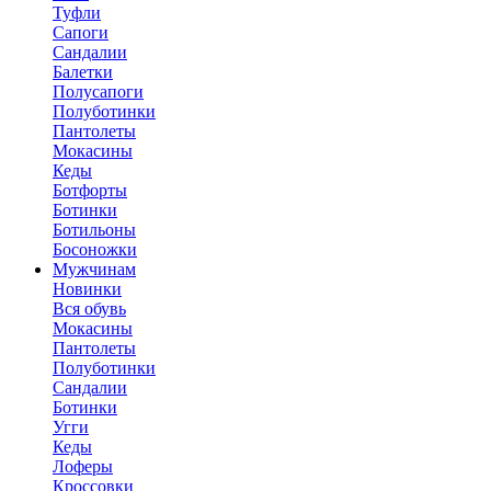
Туфли
Сапоги
Сандалии
Балетки
Полусапоги
Полуботинки
Пантолеты
Мокасины
Кеды
Ботфорты
Ботинки
Ботильоны
Босоножки
Мужчинам
Новинки
Вся обувь
Мокасины
Пантолеты
Полуботинки
Сандалии
Ботинки
Угги
Кеды
Лоферы
Кроссовки