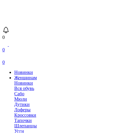
0
0
0
Новинки
Женщинам
Новинки
Вся обувь
Сабо
Мюли
Дутики
Лоферы
Кроссовки
Тапочки
Шлепанцы
Угги