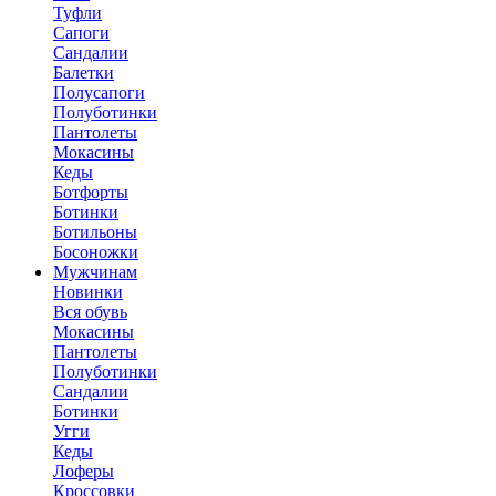
Туфли
Сапоги
Сандалии
Балетки
Полусапоги
Полуботинки
Пантолеты
Мокасины
Кеды
Ботфорты
Ботинки
Ботильоны
Босоножки
Мужчинам
Новинки
Вся обувь
Мокасины
Пантолеты
Полуботинки
Сандалии
Ботинки
Угги
Кеды
Лоферы
Кроссовки