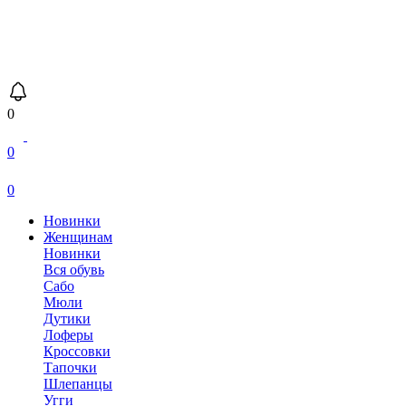
0
0
0
Новинки
Женщинам
Новинки
Вся обувь
Сабо
Мюли
Дутики
Лоферы
Кроссовки
Тапочки
Шлепанцы
Угги