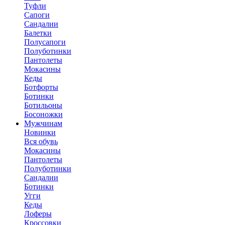
Туфли
Сапоги
Сандалии
Балетки
Полусапоги
Полуботинки
Пантолеты
Мокасины
Кеды
Ботфорты
Ботинки
Ботильоны
Босоножки
Мужчинам
Новинки
Вся обувь
Мокасины
Пантолеты
Полуботинки
Сандалии
Ботинки
Угги
Кеды
Лоферы
Кроссовки