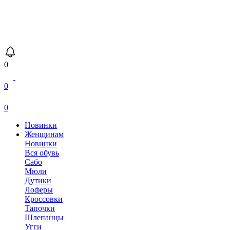
0
0
0
Новинки
Женщинам
Новинки
Вся обувь
Сабо
Мюли
Дутики
Лоферы
Кроссовки
Тапочки
Шлепанцы
Угги