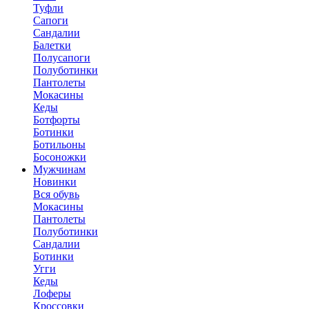
Туфли
Сапоги
Сандалии
Балетки
Полусапоги
Полуботинки
Пантолеты
Мокасины
Кеды
Ботфорты
Ботинки
Ботильоны
Босоножки
Мужчинам
Новинки
Вся обувь
Мокасины
Пантолеты
Полуботинки
Сандалии
Ботинки
Угги
Кеды
Лоферы
Кроссовки