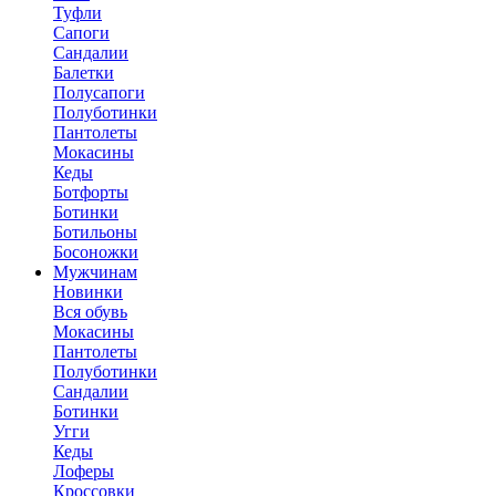
Туфли
Сапоги
Сандалии
Балетки
Полусапоги
Полуботинки
Пантолеты
Мокасины
Кеды
Ботфорты
Ботинки
Ботильоны
Босоножки
Мужчинам
Новинки
Вся обувь
Мокасины
Пантолеты
Полуботинки
Сандалии
Ботинки
Угги
Кеды
Лоферы
Кроссовки