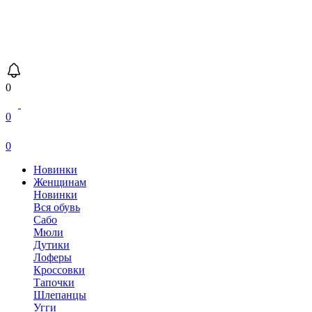
0
0
0
Новинки
Женщинам
Новинки
Вся обувь
Сабо
Мюли
Дутики
Лоферы
Кроссовки
Тапочки
Шлепанцы
Угги