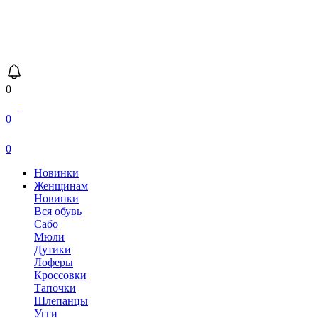
0
0
0
Новинки
Женщинам
Новинки
Вся обувь
Сабо
Мюли
Дутики
Лоферы
Кроссовки
Тапочки
Шлепанцы
Угги