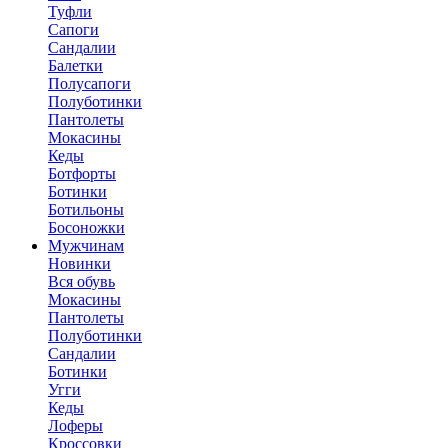
Туфли
Сапоги
Сандалии
Балетки
Полусапоги
Полуботинки
Пантолеты
Мокасины
Кеды
Ботфорты
Ботинки
Ботильоны
Босоножки
Мужчинам
Новинки
Вся обувь
Мокасины
Пантолеты
Полуботинки
Сандалии
Ботинки
Угги
Кеды
Лоферы
Кроссовки