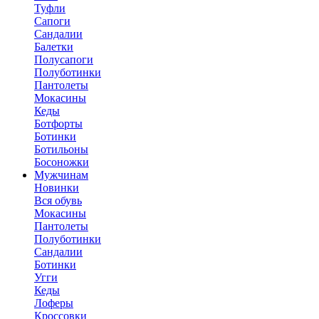
Туфли
Сапоги
Сандалии
Балетки
Полусапоги
Полуботинки
Пантолеты
Мокасины
Кеды
Ботфорты
Ботинки
Ботильоны
Босоножки
Мужчинам
Новинки
Вся обувь
Мокасины
Пантолеты
Полуботинки
Сандалии
Ботинки
Угги
Кеды
Лоферы
Кроссовки