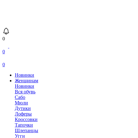
0
0
0
Новинки
Женщинам
Новинки
Вся обувь
Сабо
Мюли
Дутики
Лоферы
Кроссовки
Тапочки
Шлепанцы
Угги