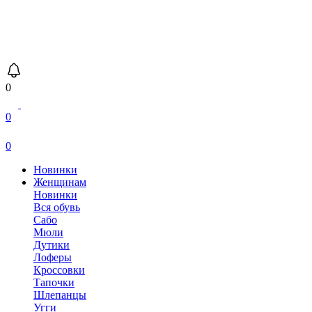
0
0
0
Новинки
Женщинам
Новинки
Вся обувь
Сабо
Мюли
Дутики
Лоферы
Кроссовки
Тапочки
Шлепанцы
Угги