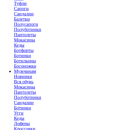
Туфли
Сапоги
Сандалии
Балетки
Полусапоги
Полуботинки
Пантолеты
Мокасины
Кеды
Ботфорты
Ботинки
Ботильоны
Босоножки
Мужчинам
Новинки
Вся обувь
Мокасины
Пантолеты
Полуботинки
Сандалии
Ботинки
Угги
Кеды
Лоферы
Кроссовки