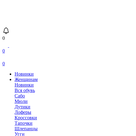
0
0
0
Новинки
Женщинам
Новинки
Вся обувь
Сабо
Мюли
Дутики
Лоферы
Кроссовки
Тапочки
Шлепанцы
Угги