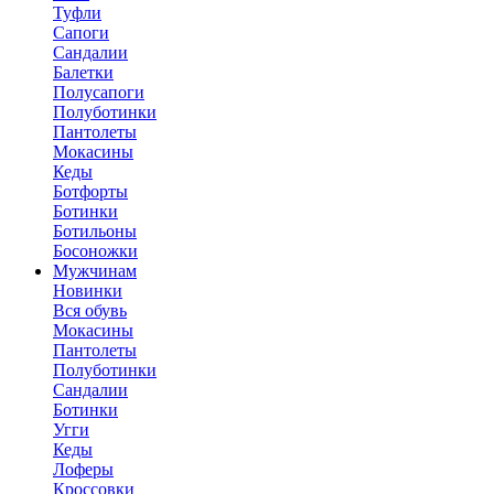
Туфли
Сапоги
Сандалии
Балетки
Полусапоги
Полуботинки
Пантолеты
Мокасины
Кеды
Ботфорты
Ботинки
Ботильоны
Босоножки
Мужчинам
Новинки
Вся обувь
Мокасины
Пантолеты
Полуботинки
Сандалии
Ботинки
Угги
Кеды
Лоферы
Кроссовки