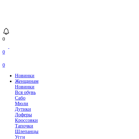
0
0
0
Новинки
Женщинам
Новинки
Вся обувь
Сабо
Мюли
Дутики
Лоферы
Кроссовки
Тапочки
Шлепанцы
Угги