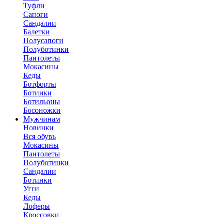
Туфли
Сапоги
Сандалии
Балетки
Полусапоги
Полуботинки
Пантолеты
Мокасины
Кеды
Ботфорты
Ботинки
Ботильоны
Босоножки
Мужчинам
Новинки
Вся обувь
Мокасины
Пантолеты
Полуботинки
Сандалии
Ботинки
Угги
Кеды
Лоферы
Кроссовки