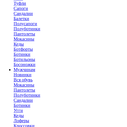
Туфли
Сапоги
Сандалии
Балетки
Полусапоги
Полуботинки
Пантолеты
Мокасины
Кеды
Ботфорты
Ботинки
Ботильоны
Босоножки
Мужчинам
Новинки
Вся обувь
Мокасины
Пантолеты
Полуботинки
Сандалии
Ботинки
Угги
Кеды
Лоферы
Кроссовки