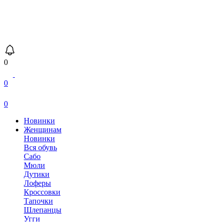
0
0
0
Новинки
Женщинам
Новинки
Вся обувь
Сабо
Мюли
Дутики
Лоферы
Кроссовки
Тапочки
Шлепанцы
Угги