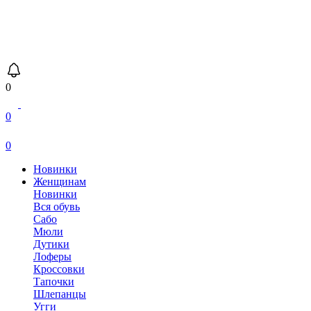
0
0
0
Новинки
Женщинам
Новинки
Вся обувь
Сабо
Мюли
Дутики
Лоферы
Кроссовки
Тапочки
Шлепанцы
Угги