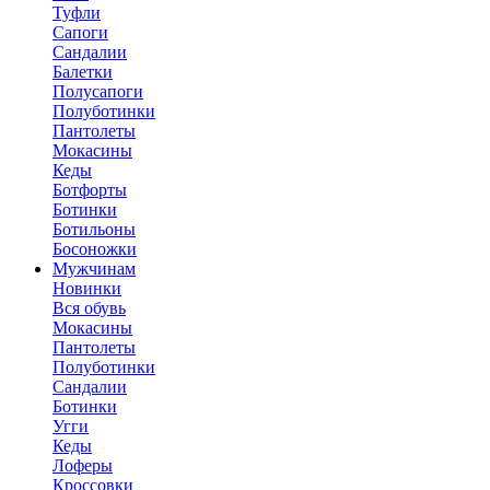
Туфли
Сапоги
Сандалии
Балетки
Полусапоги
Полуботинки
Пантолеты
Мокасины
Кеды
Ботфорты
Ботинки
Ботильоны
Босоножки
Мужчинам
Новинки
Вся обувь
Мокасины
Пантолеты
Полуботинки
Сандалии
Ботинки
Угги
Кеды
Лоферы
Кроссовки