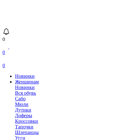
0
0
0
Новинки
Женщинам
Новинки
Вся обувь
Сабо
Мюли
Дутики
Лоферы
Кроссовки
Тапочки
Шлепанцы
Угги