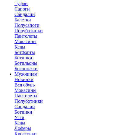
Туфли
Сапоги
Сандалии
Балетки
Полусапоги
Полуботинки
Пантолеты
Мокасины
Кеды
Ботфорты
Ботинки
Ботильоны
Босоножки
Мужчинам
Новинки
Вся обувь
Мокасины
Пантолеты
Полуботинки
Сандалии
Ботинки
Угги
Кеды
Лоферы
Кроссовки