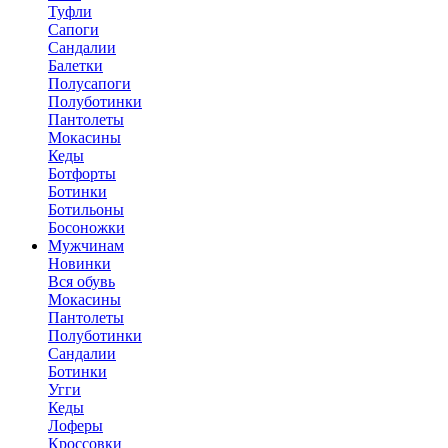
Туфли
Сапоги
Сандалии
Балетки
Полусапоги
Полуботинки
Пантолеты
Мокасины
Кеды
Ботфорты
Ботинки
Ботильоны
Босоножки
Мужчинам
Новинки
Вся обувь
Мокасины
Пантолеты
Полуботинки
Сандалии
Ботинки
Угги
Кеды
Лоферы
Кроссовки