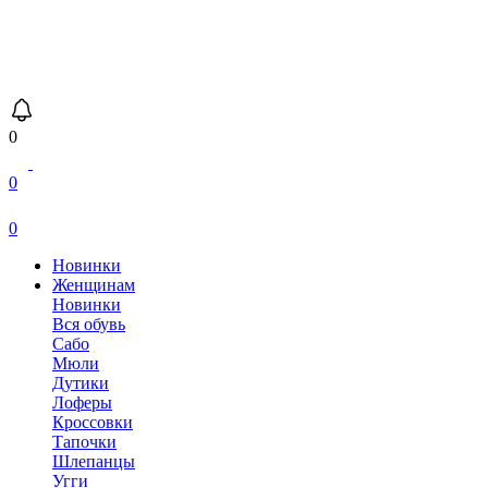
0
0
0
Новинки
Женщинам
Новинки
Вся обувь
Сабо
Мюли
Дутики
Лоферы
Кроссовки
Тапочки
Шлепанцы
Угги