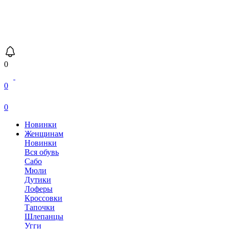
0
0
0
Новинки
Женщинам
Новинки
Вся обувь
Сабо
Мюли
Дутики
Лоферы
Кроссовки
Тапочки
Шлепанцы
Угги