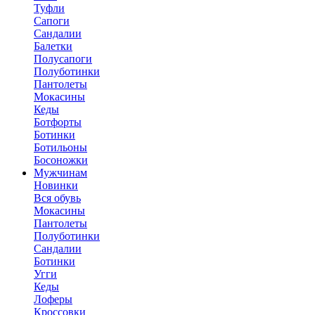
Туфли
Сапоги
Сандалии
Балетки
Полусапоги
Полуботинки
Пантолеты
Мокасины
Кеды
Ботфорты
Ботинки
Ботильоны
Босоножки
Мужчинам
Новинки
Вся обувь
Мокасины
Пантолеты
Полуботинки
Сандалии
Ботинки
Угги
Кеды
Лоферы
Кроссовки