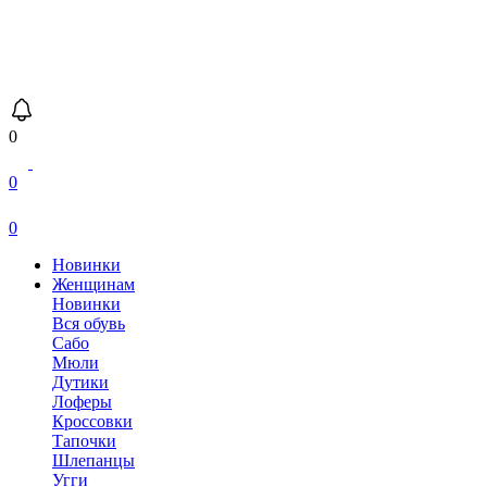
0
0
0
Новинки
Женщинам
Новинки
Вся обувь
Сабо
Мюли
Дутики
Лоферы
Кроссовки
Тапочки
Шлепанцы
Угги