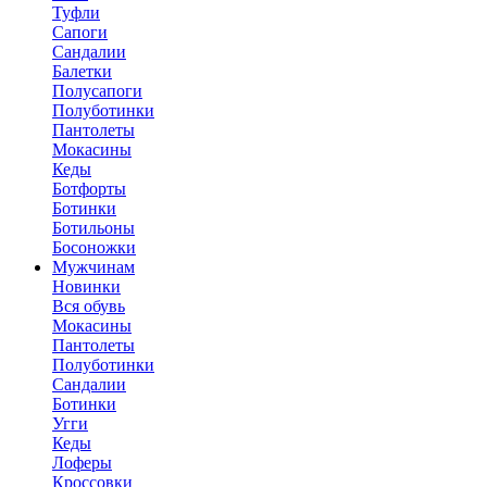
Туфли
Сапоги
Сандалии
Балетки
Полусапоги
Полуботинки
Пантолеты
Мокасины
Кеды
Ботфорты
Ботинки
Ботильоны
Босоножки
Мужчинам
Новинки
Вся обувь
Мокасины
Пантолеты
Полуботинки
Сандалии
Ботинки
Угги
Кеды
Лоферы
Кроссовки