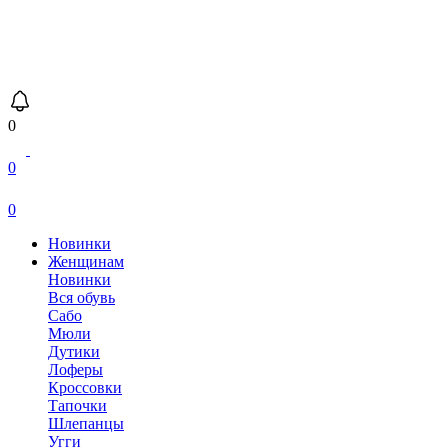
0
0
0
Новинки
Женщинам
Новинки
Вся обувь
Сабо
Мюли
Дутики
Лоферы
Кроссовки
Тапочки
Шлепанцы
Угги