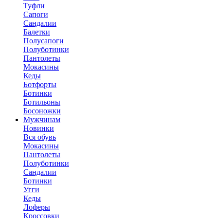
Туфли
Сапоги
Сандалии
Балетки
Полусапоги
Полуботинки
Пантолеты
Мокасины
Кеды
Ботфорты
Ботинки
Ботильоны
Босоножки
Мужчинам
Новинки
Вся обувь
Мокасины
Пантолеты
Полуботинки
Сандалии
Ботинки
Угги
Кеды
Лоферы
Кроссовки