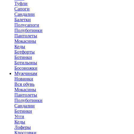
Туфли
Сапоги
Сандалии
Балетки
Полусапоги
Полуботинки
Пантолеты
Мокасины
Кеды
Ботфорты
Ботинки
Ботильоны
Босоножки
Мужчинам
Новинки
Вся обувь
Мокасины
Пантолеты
Полуботинки
Сандалии
Ботинки
Угги
Кеды
Лоферы
Кроссовки