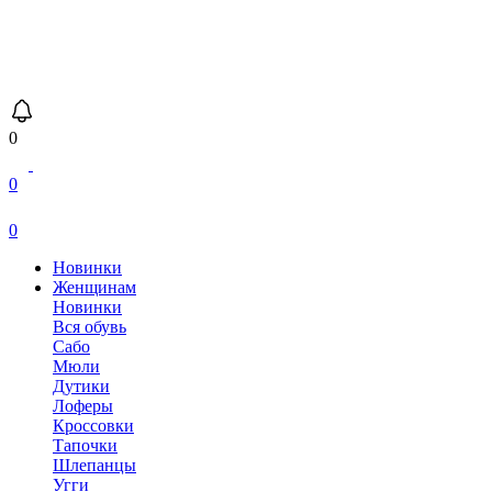
0
0
0
Новинки
Женщинам
Новинки
Вся обувь
Сабо
Мюли
Дутики
Лоферы
Кроссовки
Тапочки
Шлепанцы
Угги