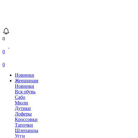
0
0
0
Новинки
Женщинам
Новинки
Вся обувь
Сабо
Мюли
Дутики
Лоферы
Кроссовки
Тапочки
Шлепанцы
Угги