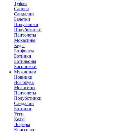
Туфли
Сапоги
Сандалии
Балетки
Полусапоги
Полуботинки
Пантолеты
Мокасины
Кеды
Ботфорты
Ботинки
Ботильоны
Босоножки
Мужчинам
Новинки
Вся обувь
Мокасины
Пантолеты
Полуботинки
Сандалии
Ботинки
Угги
Кеды
Лоферы
Кроссовки