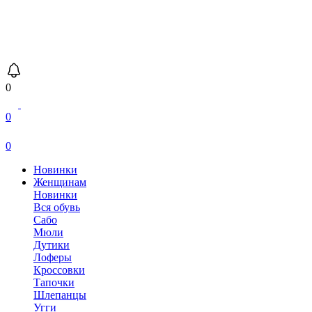
0
0
0
Новинки
Женщинам
Новинки
Вся обувь
Сабо
Мюли
Дутики
Лоферы
Кроссовки
Тапочки
Шлепанцы
Угги