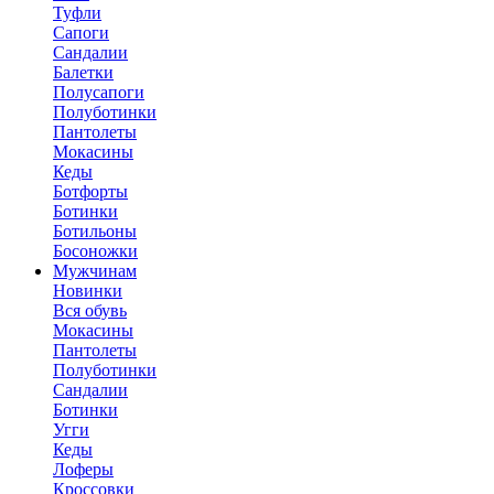
Туфли
Сапоги
Сандалии
Балетки
Полусапоги
Полуботинки
Пантолеты
Мокасины
Кеды
Ботфорты
Ботинки
Ботильоны
Босоножки
Мужчинам
Новинки
Вся обувь
Мокасины
Пантолеты
Полуботинки
Сандалии
Ботинки
Угги
Кеды
Лоферы
Кроссовки