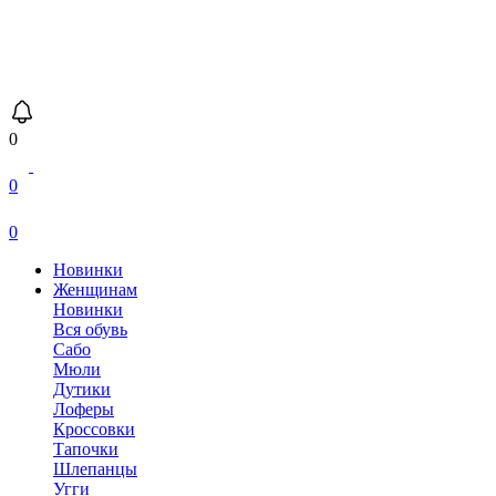
0
0
0
Новинки
Женщинам
Новинки
Вся обувь
Сабо
Мюли
Дутики
Лоферы
Кроссовки
Тапочки
Шлепанцы
Угги