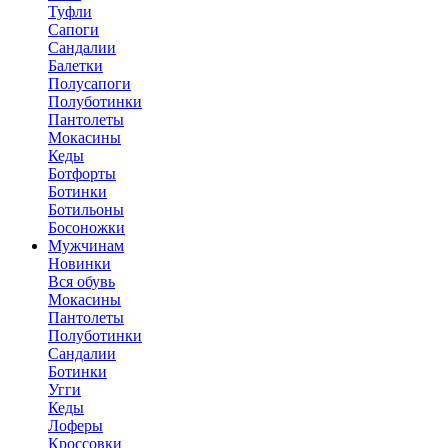
Туфли
Сапоги
Сандалии
Балетки
Полусапоги
Полуботинки
Пантолеты
Мокасины
Кеды
Ботфорты
Ботинки
Ботильоны
Босоножки
Мужчинам
Новинки
Вся обувь
Мокасины
Пантолеты
Полуботинки
Сандалии
Ботинки
Угги
Кеды
Лоферы
Кроссовки