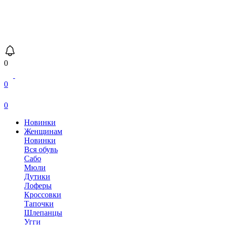
0
0
0
Новинки
Женщинам
Новинки
Вся обувь
Сабо
Мюли
Дутики
Лоферы
Кроссовки
Тапочки
Шлепанцы
Угги