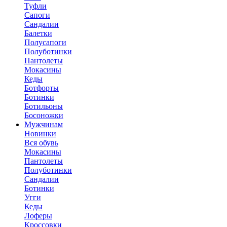
Туфли
Сапоги
Сандалии
Балетки
Полусапоги
Полуботинки
Пантолеты
Мокасины
Кеды
Ботфорты
Ботинки
Ботильоны
Босоножки
Мужчинам
Новинки
Вся обувь
Мокасины
Пантолеты
Полуботинки
Сандалии
Ботинки
Угги
Кеды
Лоферы
Кроссовки