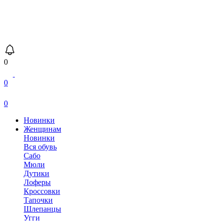
0
0
0
Новинки
Женщинам
Новинки
Вся обувь
Сабо
Мюли
Дутики
Лоферы
Кроссовки
Тапочки
Шлепанцы
Угги