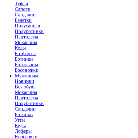
Туфли
Сапоги
Сандалии
Балетки
Полусапоги
Полуботинки
Пантолеты
Мокасины
Кеды
Ботфорты
Ботинки
Ботильоны
Босоножки
Мужчинам
Новинки
Вся обувь
Мокасины
Пантолеты
Полуботинки
Сандалии
Ботинки
Угги
Кеды
Лоферы
Кроссовки