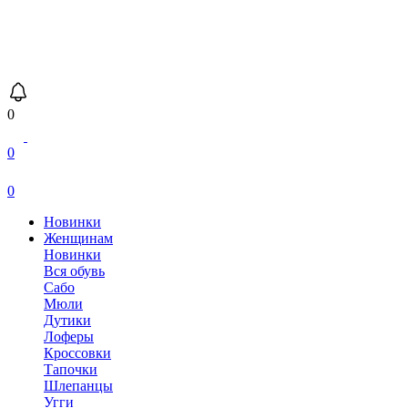
0
0
0
Новинки
Женщинам
Новинки
Вся обувь
Сабо
Мюли
Дутики
Лоферы
Кроссовки
Тапочки
Шлепанцы
Угги