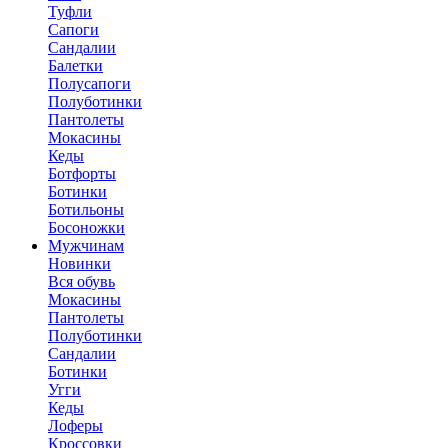
Туфли
Сапоги
Сандалии
Балетки
Полусапоги
Полуботинки
Пантолеты
Мокасины
Кеды
Ботфорты
Ботинки
Ботильоны
Босоножки
Мужчинам
Новинки
Вся обувь
Мокасины
Пантолеты
Полуботинки
Сандалии
Ботинки
Угги
Кеды
Лоферы
Кроссовки