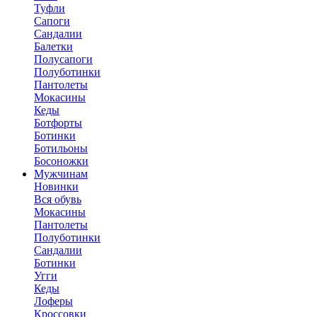
Туфли
Сапоги
Сандалии
Балетки
Полусапоги
Полуботинки
Пантолеты
Мокасины
Кеды
Ботфорты
Ботинки
Ботильоны
Босоножки
Мужчинам
Новинки
Вся обувь
Мокасины
Пантолеты
Полуботинки
Сандалии
Ботинки
Угги
Кеды
Лоферы
Кроссовки