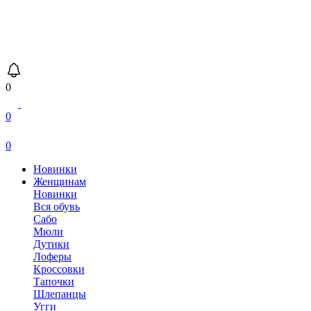
0
0
0
Новинки
Женщинам
Новинки
Вся обувь
Сабо
Мюли
Дутики
Лоферы
Кроссовки
Тапочки
Шлепанцы
Угги