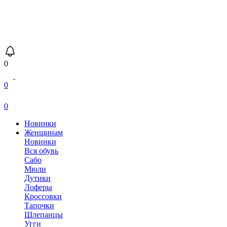
0
0
0
Новинки
Женщинам
Новинки
Вся обувь
Сабо
Мюли
Дутики
Лоферы
Кроссовки
Тапочки
Шлепанцы
Угги