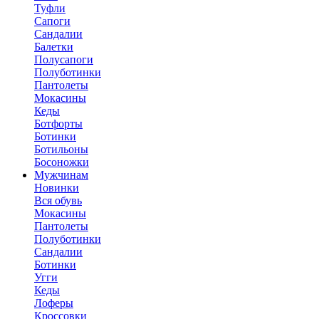
Туфли
Сапоги
Сандалии
Балетки
Полусапоги
Полуботинки
Пантолеты
Мокасины
Кеды
Ботфорты
Ботинки
Ботильоны
Босоножки
Мужчинам
Новинки
Вся обувь
Мокасины
Пантолеты
Полуботинки
Сандалии
Ботинки
Угги
Кеды
Лоферы
Кроссовки