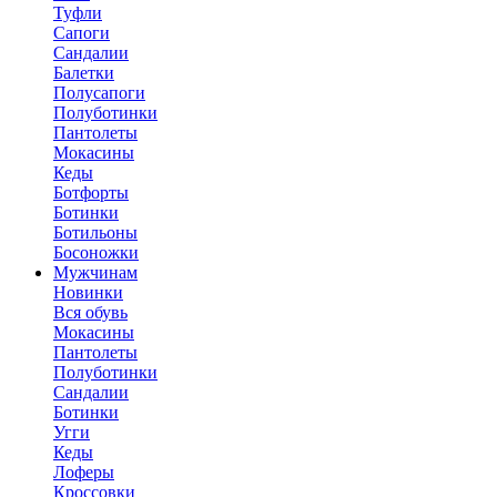
Туфли
Сапоги
Сандалии
Балетки
Полусапоги
Полуботинки
Пантолеты
Мокасины
Кеды
Ботфорты
Ботинки
Ботильоны
Босоножки
Мужчинам
Новинки
Вся обувь
Мокасины
Пантолеты
Полуботинки
Сандалии
Ботинки
Угги
Кеды
Лоферы
Кроссовки