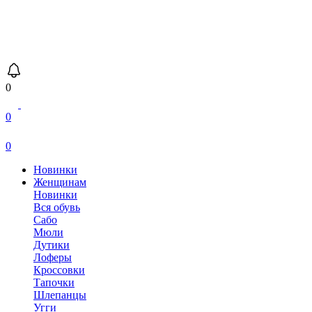
0
0
0
Новинки
Женщинам
Новинки
Вся обувь
Сабо
Мюли
Дутики
Лоферы
Кроссовки
Тапочки
Шлепанцы
Угги