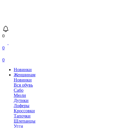
0
0
0
Новинки
Женщинам
Новинки
Вся обувь
Сабо
Мюли
Дутики
Лоферы
Кроссовки
Тапочки
Шлепанцы
Угги