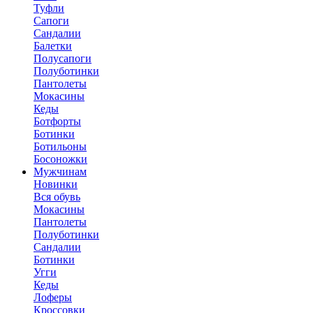
Туфли
Сапоги
Сандалии
Балетки
Полусапоги
Полуботинки
Пантолеты
Мокасины
Кеды
Ботфорты
Ботинки
Ботильоны
Босоножки
Мужчинам
Новинки
Вся обувь
Мокасины
Пантолеты
Полуботинки
Сандалии
Ботинки
Угги
Кеды
Лоферы
Кроссовки