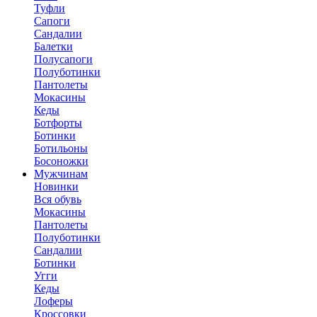
Туфли
Сапоги
Сандалии
Балетки
Полусапоги
Полуботинки
Пантолеты
Мокасины
Кеды
Ботфорты
Ботинки
Ботильоны
Босоножки
Мужчинам
Новинки
Вся обувь
Мокасины
Пантолеты
Полуботинки
Сандалии
Ботинки
Угги
Кеды
Лоферы
Кроссовки