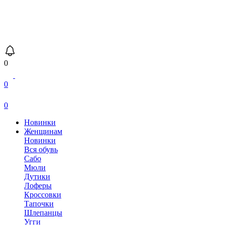
0
0
0
Новинки
Женщинам
Новинки
Вся обувь
Сабо
Мюли
Дутики
Лоферы
Кроссовки
Тапочки
Шлепанцы
Угги