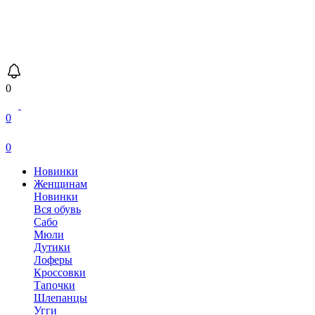
0
0
0
Новинки
Женщинам
Новинки
Вся обувь
Сабо
Мюли
Дутики
Лоферы
Кроссовки
Тапочки
Шлепанцы
Угги