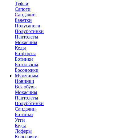
Туфли
Сапоги
Сандалии
Балетки
Полусапоги
Полуботинки
Пантолеты
Мокасины
Кеды
Ботфорты
Ботинки
Ботильоны
Босоножки
Мужчинам
Новинки
Вся обувь
Мокасины
Пантолеты
Полуботинки
Сандалии
Ботинки
Угги
Кеды
Лоферы
Кроссовки