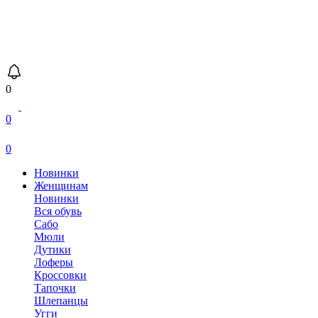
0
0
0
Новинки
Женщинам
Новинки
Вся обувь
Сабо
Мюли
Дутики
Лоферы
Кроссовки
Тапочки
Шлепанцы
Угги