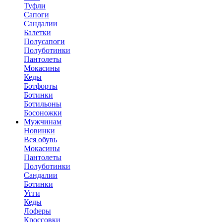
Туфли
Сапоги
Сандалии
Балетки
Полусапоги
Полуботинки
Пантолеты
Мокасины
Кеды
Ботфорты
Ботинки
Ботильоны
Босоножки
Мужчинам
Новинки
Вся обувь
Мокасины
Пантолеты
Полуботинки
Сандалии
Ботинки
Угги
Кеды
Лоферы
Кроссовки