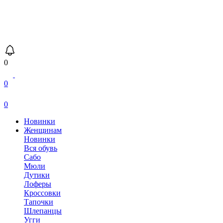
0
0
0
Новинки
Женщинам
Новинки
Вся обувь
Сабо
Мюли
Дутики
Лоферы
Кроссовки
Тапочки
Шлепанцы
Угги