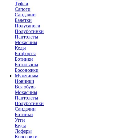
Туфли
Сапоги
Сандалии
Балетки
Полусапоги
Полуботинки
Пантолеты
Мокасины
Кеды
Ботфорты
Ботинки
Ботильоны
Босоножки
Мужчинам
Новинки
Вся обувь
Мокасины
Пантолеты
Полуботинки
Сандалии
Ботинки
Угги
Кеды
Лоферы
Кроссовки