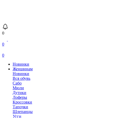
0
0
0
Новинки
Женщинам
Новинки
Вся обувь
Сабо
Мюли
Дутики
Лоферы
Кроссовки
Тапочки
Шлепанцы
Угги