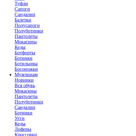
Туфли
Сапоги
Сандалии
Балетки
Полусапоги
Полуботинки
Пантолеты
Мокасины
Кеды
Ботфорты
Ботинки
Ботильоны
Босоножки
Мужчинам
Новинки
Вся обувь
Мокасины
Пантолеты
Полуботинки
Сандалии
Ботинки
Угги
Кеды
Лоферы
Кроссовки