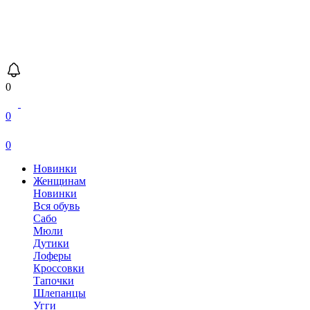
0
0
0
Новинки
Женщинам
Новинки
Вся обувь
Сабо
Мюли
Дутики
Лоферы
Кроссовки
Тапочки
Шлепанцы
Угги