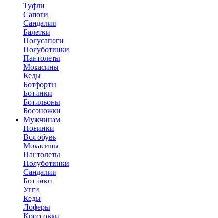
Туфли
Сапоги
Сандалии
Балетки
Полусапоги
Полуботинки
Пантолеты
Мокасины
Кеды
Ботфорты
Ботинки
Ботильоны
Босоножки
Мужчинам
Новинки
Вся обувь
Мокасины
Пантолеты
Полуботинки
Сандалии
Ботинки
Угги
Кеды
Лоферы
Кроссовки