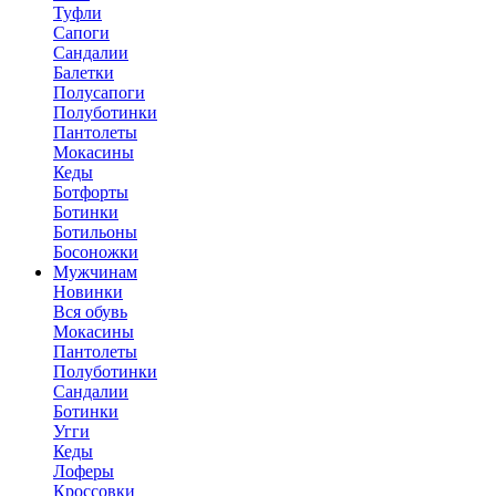
Туфли
Сапоги
Сандалии
Балетки
Полусапоги
Полуботинки
Пантолеты
Мокасины
Кеды
Ботфорты
Ботинки
Ботильоны
Босоножки
Мужчинам
Новинки
Вся обувь
Мокасины
Пантолеты
Полуботинки
Сандалии
Ботинки
Угги
Кеды
Лоферы
Кроссовки