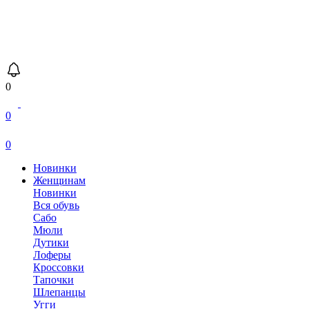
0
0
0
Новинки
Женщинам
Новинки
Вся обувь
Сабо
Мюли
Дутики
Лоферы
Кроссовки
Тапочки
Шлепанцы
Угги