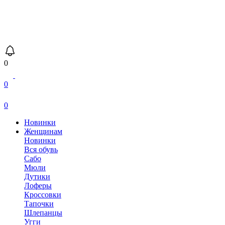
0
0
0
Новинки
Женщинам
Новинки
Вся обувь
Сабо
Мюли
Дутики
Лоферы
Кроссовки
Тапочки
Шлепанцы
Угги