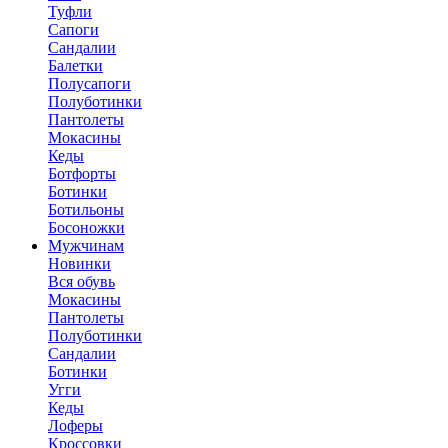
Туфли
Сапоги
Сандалии
Балетки
Полусапоги
Полуботинки
Пантолеты
Мокасины
Кеды
Ботфорты
Ботинки
Ботильоны
Босоножки
Мужчинам
Новинки
Вся обувь
Мокасины
Пантолеты
Полуботинки
Сандалии
Ботинки
Угги
Кеды
Лоферы
Кроссовки