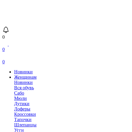
0
0
0
Новинки
Женщинам
Новинки
Вся обувь
Сабо
Мюли
Дутики
Лоферы
Кроссовки
Тапочки
Шлепанцы
Угги