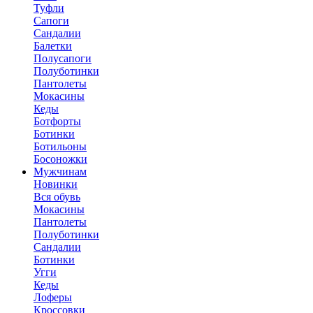
Туфли
Сапоги
Сандалии
Балетки
Полусапоги
Полуботинки
Пантолеты
Мокасины
Кеды
Ботфорты
Ботинки
Ботильоны
Босоножки
Мужчинам
Новинки
Вся обувь
Мокасины
Пантолеты
Полуботинки
Сандалии
Ботинки
Угги
Кеды
Лоферы
Кроссовки