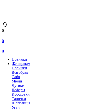
0
0
0
Новинки
Женщинам
Новинки
Вся обувь
Сабо
Мюли
Дутики
Лоферы
Кроссовки
Тапочки
Шлепанцы
Угги