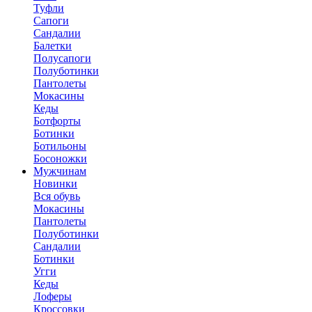
Туфли
Сапоги
Сандалии
Балетки
Полусапоги
Полуботинки
Пантолеты
Мокасины
Кеды
Ботфорты
Ботинки
Ботильоны
Босоножки
Мужчинам
Новинки
Вся обувь
Мокасины
Пантолеты
Полуботинки
Сандалии
Ботинки
Угги
Кеды
Лоферы
Кроссовки