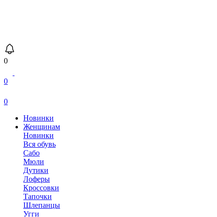
0
0
0
Новинки
Женщинам
Новинки
Вся обувь
Сабо
Мюли
Дутики
Лоферы
Кроссовки
Тапочки
Шлепанцы
Угги