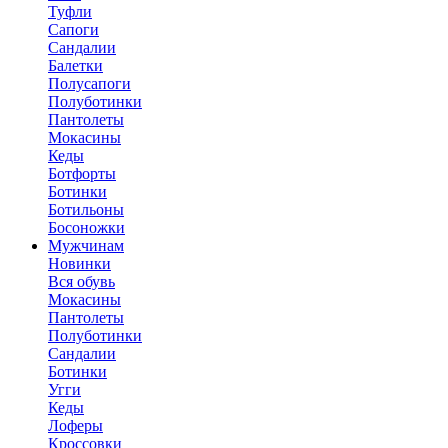
Туфли
Сапоги
Сандалии
Балетки
Полусапоги
Полуботинки
Пантолеты
Мокасины
Кеды
Ботфорты
Ботинки
Ботильоны
Босоножки
Мужчинам
Новинки
Вся обувь
Мокасины
Пантолеты
Полуботинки
Сандалии
Ботинки
Угги
Кеды
Лоферы
Кроссовки