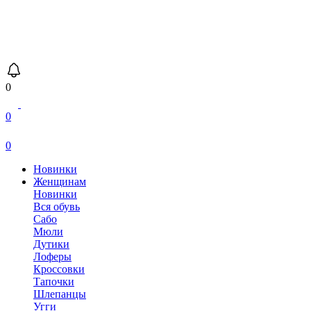
0
0
0
Новинки
Женщинам
Новинки
Вся обувь
Сабо
Мюли
Дутики
Лоферы
Кроссовки
Тапочки
Шлепанцы
Угги